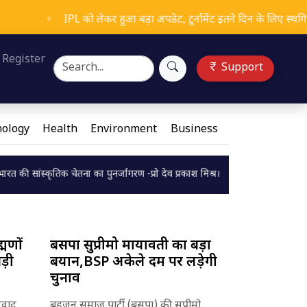
PL को लेकर हुआ बड़ा अपडेट, टूर्नामेंट इतने दिन के लिए स्थगित !
Load
Register
Support
ology
Health
Environment
Business
चेतना का पुनर्जागरण -प्रो देव प्रकाश मिश्र।
छठ पर्व : आस्था, संस्कृति और समरसता क
Loading...
्मणों
बसपा सुप्रीमो मायावती का बड़ा
ड़ी
बयान,BSP अकेले दम पर लड़ेगी
चुनाव
विवाद
बहुजन समाज पार्टी (बसपा) की सुप्रीमो