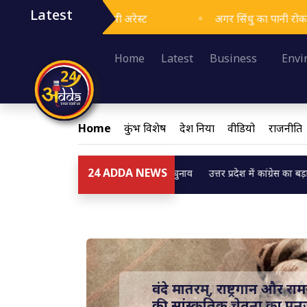
Latest
र, ड्राइवर भी अरेस्ट
अगर सिंधु का पानी रोका, तो खून बहेगा,पाक
Loading...
Home
Latest
Business
Envi
Home
कुंभ विशेष
देश दुनिया
वीडियो
राजनीति
24 ADDA NEWS
यान,BSP अकेले दम पर लड़ेगी चुनाव
उत्तर प्रदेश में कांग्रेस का बड़ा प्रदर्शन: मनरेग
Loading...
छठ पर्व : आस्था, संस्कृति
का लोकप्रकाश-प्रो देव प्रकाश