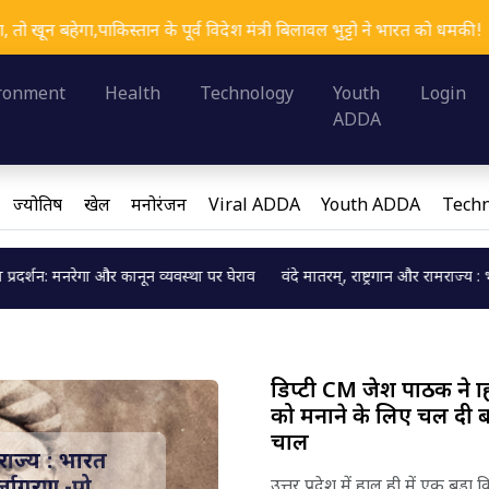
िस्तान के पूर्व विदेश मंत्री बिलावल भुट्टो ने भारत को धमकी!
I
Loading...
ronment
Health
Technology
Youth
Login
ADDA
ज्योतिष
खेल
मनोरंजन
Viral ADDA
Youth ADDA
Techn
ा और कानून व्यवस्था पर घेराव
वंदे मातरम्, राष्ट्रगान और रामराज्य : भारत की सांस्कृतिक 
Loading...
डिप्टी CM ब्रजेश पाठक ने ब्राह
को मनाने के लिए चल दी ब
चाल
 और समरसता
 मिश्र।
उत्तर प्रदेश में हाल ही में एक बड़ा 