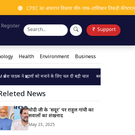
CPEC का अफगान विस्तार चीन-पाक-तालिबान तिकड़ी की भारत के खिलाफ 
Register
Support
ology
Health
Environment
Business
े ब्राह्मणों को मनाने के लिए चल दी बड़ी चाल
बसपा सुप्रीमो मायावती का बड़ा बयान,
Loading...
Releted News
मोदी जी के 'सिंदूर' पर राहुल गांधी का
सवालों का शंखनाद
May 23, 2025