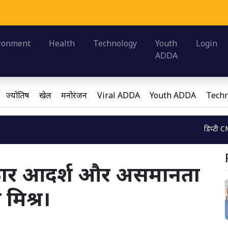
Loading...
ronment
Health
Technology
Youth
Login
ADDA
ज्योतिष
खेल
मनोरंजन
Viral ADDA
Youth ADDA
Techn
डिप्टी CM ब्रजेश पाठक न
Loading...
िकार आदर्श और असमानता
श मिश्र।