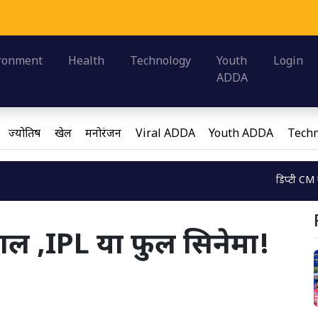
Loadi
ronment
Health
Technology
Youth
Login
ADDA
ज्योतिष
खेल
मनोरंजन
Viral ADDA
Youth ADDA
Techn
डिप्टी CM ब्रजेश पाठक ने 
Loading...
ाल ,IPL या फुल सिनेमा!