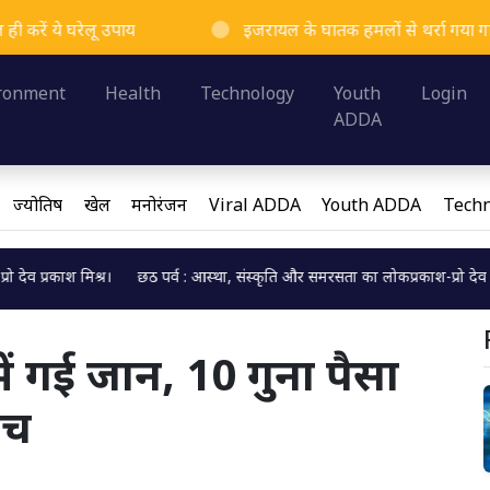
रेलू उपाय
इजरायल के घातक हमलों से थर्रा गया गाजा, 3 दिन म
Loading...
ronment
Health
Technology
Youth
Login
ADDA
ज्योतिष
खेल
मनोरंजन
Viral ADDA
Youth ADDA
Techn
मिश्र।
छठ पर्व : आस्था, संस्कृति और समरसता का लोकप्रकाश-प्रो देव प्रकाश मिश्र।
Loading...
र में गई जान, 10 गुना पैसा
लच