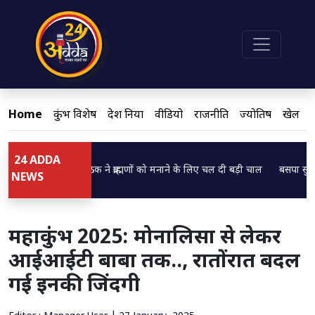
Home
कुंभ विशेष
देश दुनिया
वीडियो
राजनीति
ज्योतिष
खेल
24 ADDA
ding...
Loading...
प्टी CM ब्रजेश पाठक ने ब्राह्मणों को मनाने के लिए चल दी बड़ी चाल
बसपा सुप्रीमो मा
NEWS
महाकुंभ 2025: मोनालिसा से लेकर
आईआईटी बाबा तक.., रातोंरात बदल
गई इनकी जिंदगी